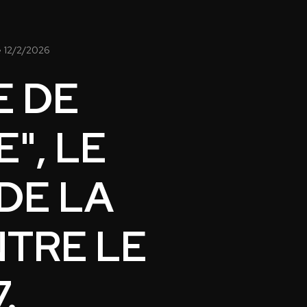
e
12/2/2026
E DE
", LE
DE LA
NTRE LE
.