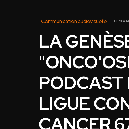
Communication audiovisuelle
Publié l
LA GENÈS
"ONCO'OSE
PODCAST 
LIGUE CO
CANCER 67