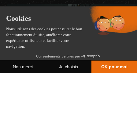
Communication
audiovisuelle
Événements
digitaux