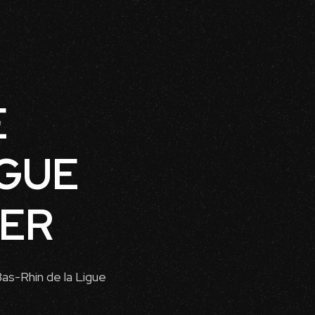
E
IGUE
CER
as-Rhin de la Ligue