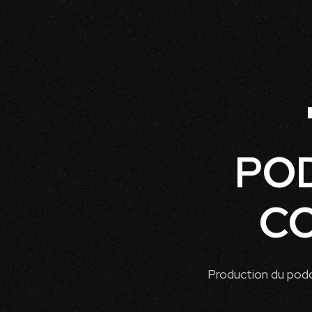
POD
CO
Production du podc